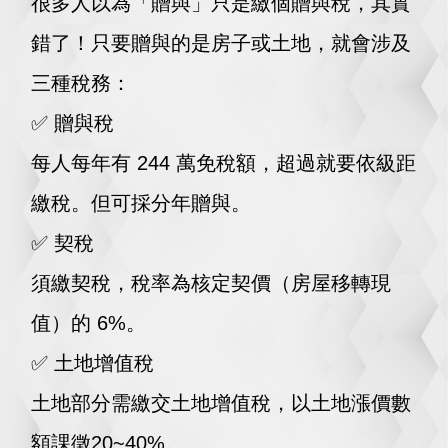
很多人以為「贈與」只是繳個贈與稅，其實
錯了！只要贈與的是房子或土地，就會涉及
三種稅務：
✅ 贈與稅
每人每年有 244 萬免稅額，超過就要依級距
繳稅。但可採分年贈與。
✅ 契稅
須繳契稅，稅率為核定契價（房屋移轉現
值）的 6%。
✅ 土地增值稅
土地部分需繳交土地增值稅，以土地漲價數
額課徵20~40%。