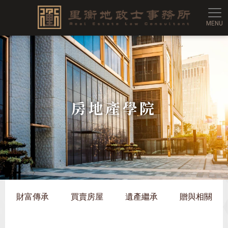
里衡
房地產學院
財富傳承
買賣房屋
遺產繼承
贈與相關