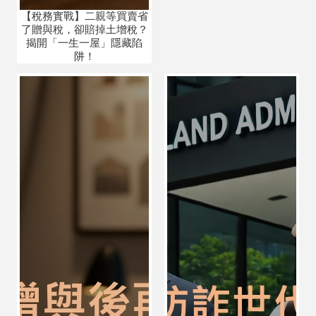
【稅務實戰】二親等買賣省
了贈與稅，卻賠掉土增稅？
揭開「一生一屋」隱藏陷
阱！