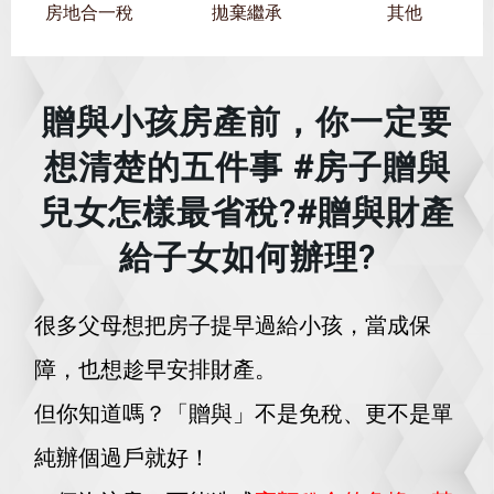
房地合一稅
拋棄繼承
其他
贈與小孩房產前，你一定要
想清楚的五件事 #房子贈與
兒女怎樣最省稅?#贈與財產
給子女如何辦理?
很多父母想把房子提早過給小孩，當成保
障，也想趁早安排財產。
但你知道嗎？「贈與」不是免稅、更不是單
純辦個過戶就好！