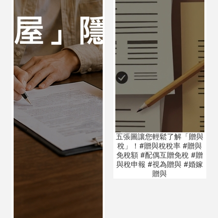
五張圖讓您輕鬆了解「贈與
稅」！#贈與稅稅率 #贈與
免稅額 #配偶互贈免稅 #贈
與稅申報 #視為贈與 #婚嫁
贈與