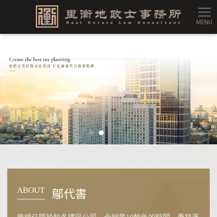
里衡
鄔代書
ABOUT