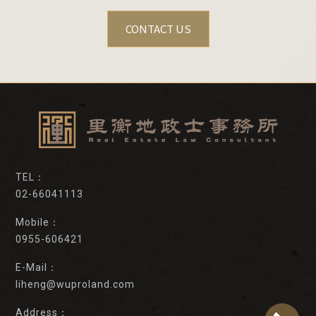
CONTACT US
02-66041113
0955-606421
liheng@wuproland.com