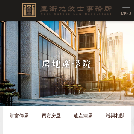
里衡
房地產學院
財富傳承
買賣房屋
遺產繼承
贈與相關