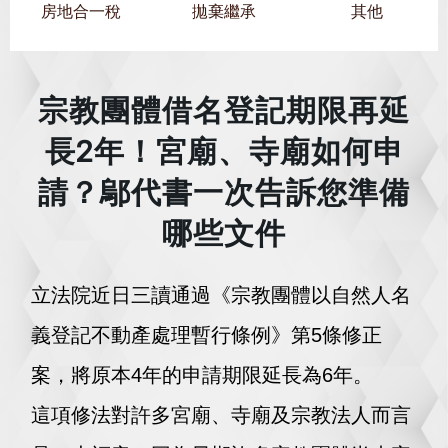
房地合一稅
拋棄繼承
其他
宗教團體借名登記期限再延
長2年！宮廟、寺廟如何申
請？鄔代書一次告訴您準備
哪些文件
立法院近日三讀通過《宗教團體以自然人名
義登記不動產處理暫行條例》第5條修正
案，將原本4年的申請期限延長為6年。
這項修法對許多宮廟、寺廟及宗教法人而言