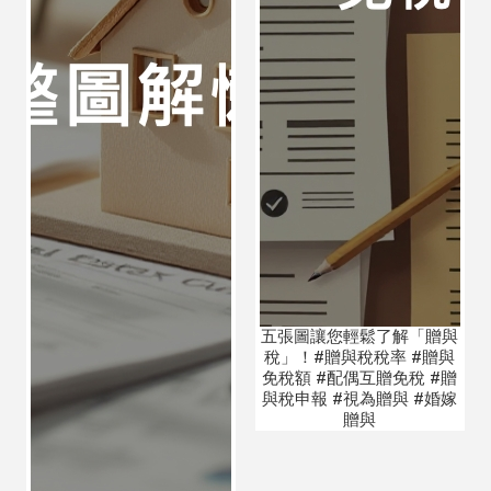
五張圖讓您輕鬆了解「贈與
稅」！#贈與稅稅率 #贈與
免稅額 #配偶互贈免稅 #贈
與稅申報 #視為贈與 #婚嫁
贈與