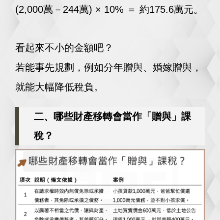
(2,000萬－244萬) × 10% ＝ 約175.6萬元。
看起來不小的金額吧？
若能事先規劃，例如分年贈與、婚嫁贈與，
就能大幅降低稅負。
二、哪些財產移轉會當作「贈與」課
稅？