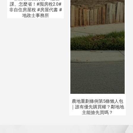
課、怎麼省！#囤房稅2.0#
非自住房屋稅 #房屋代書 #
地政士事務所
農地重劃條例第5條懶人包
｜誰有優先購買權？鄰地地
主能搶先買嗎？