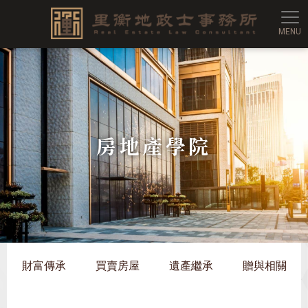
里衡
房地產學院
財富傳承
買賣房屋
遺產繼承
贈與相關