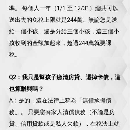
準。 每個人一年（1/1 至 12/31）總共可以
送出去的免稅上限就是244萬。無論您是送
給一個小孩，還是分給三個小孩，這三個小
孩收到的金額加起來，超過244萬就要課
稅。
Q2：我只是幫孩子繳清房貸、還掉卡債，這
也算贈與嗎？
A：是的，這在法律上稱為「無償承擔債
務」。 只要您替家人清償債務（不論是房
貸、信用貸款或是私人欠款），在稅法上就