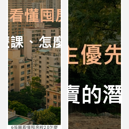
6張圖看懂囤房稅2.0怎麼