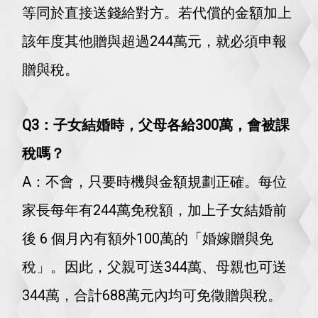
等同於直接送錢給對方。若代償的金額加上
該年度其他贈與超過244萬元，就必須申報
贈與稅。
Q3：子女結婚時，父母各給300萬，會被課
稅嗎？
A：不會，只要時機與金額規劃正確。每位
家長每年有244萬免稅額，加上子女結婚前
後 6 個月內有額外100萬的「婚嫁贈與免
稅」。因此，父親可送344萬、母親也可送
344萬，合計688萬元內均可免徵贈與稅。