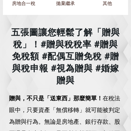
房地合一稅
拋棄繼承
其他
五張圖讓您輕鬆了解「贈與
稅」！#贈與稅稅率 #贈與
免稅額 #配偶互贈免稅 #贈
與稅申報 #視為贈與 #婚嫁
贈與
贈與，不只是「送東西」那麼簡單！
在稅法
眼中，只要資產「無償移轉」就可能被判定
為贈與行為。無論是房地產、銀行存款、股