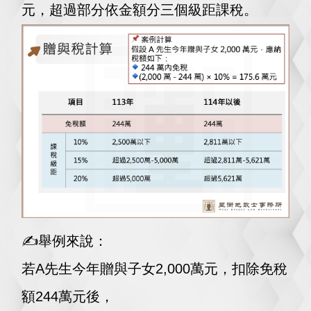
元，超過部分依金額分三個級距課稅。
✍️舉例來說：
若A先生今年贈與子女2,000萬元，扣除免稅
額244萬元後，